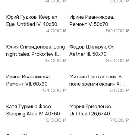
14 000
₽
3 000
₽
Юрий Гудков. Keep an
Ирина Иванникова.
Eye. Untitled IV. 40х50
Ремонт V. 50х70
4 000
₽
50 000
₽
Юлия Спиридонова. Long
Фёдор Шклярук. On
night tales. Prokofiev II.
Aether III. 50х70
15 000
₽
35 000
₽
21,5х28
Ирина Иванникова.
Михаил Протасевич. В
Ремонт VII. 60х90
поле зрения окраин XI.
64 000
₽
6 000
₽
30х40
Катя Туркина Фасо.
Мария Ермоленко.
Sleeping Alice IV. 40×60
Untitled I 26,6×40
5 000
₽
7 000
₽