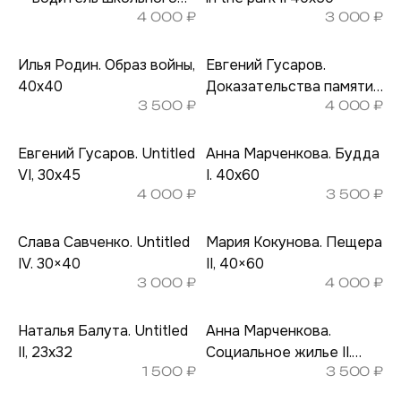
4 000
₽
3 000
₽
автобуса II, 40х60
Илья Родин. Образ войны,
Евгений Гусаров.
40х40
Доказательства памяти
3 500
₽
4 000
₽
IV, 40х50
Евгений Гусаров. Untitled
Анна Марченкова. Будда
VI, 30х45
I. 40х60
4 000
₽
3 500
₽
Слава Савченко. Untitled
Мария Кокунова. Пещера
IV. 30×40
II, 40×60
3 000
₽
4 000
₽
Наталья Балута. Untitled
Анна Марченкова.
II, 23х32
Социальное жилье II.
1 500
₽
3 500
₽
40х60