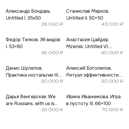
Александр Бондарь.
Станислав Марков.
Untitled I. 35х50
Untitled II. 50×50
26 000
₽
43 000
₽
Федор Телков. 36 видов
Анастасия Цайдер.
I. 53×80
Mzensk. Untitled VI.
45 000
₽
40 000
₽
50х50
Денис Шулепов.
Алексей Боголепов.
Практика ностальгии III.
Ритуал эффективности
20 000
₽
30 000
₽
22,5×30
V. 30х40
Дарья Венгерская. We
Ирина Иванникова. Игра
are Russians, with us is
в пустоту III. 66×100
25 000
₽
70 000
₽
God knows what III. 40х50