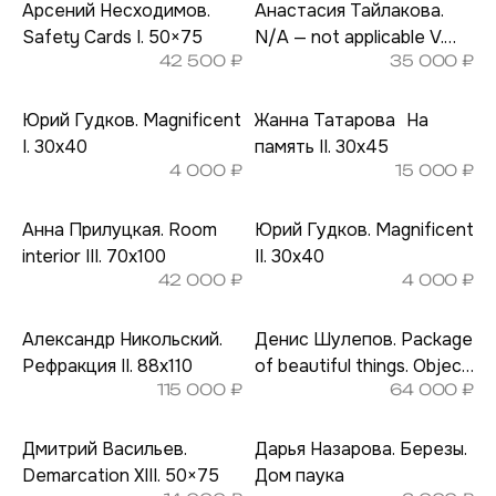
Арсений Несходимов.
Анастасия Тайлакова.
Safety Cards I. 50×75
N/A — not applicable V.
42 500
₽
35 000
₽
23×30
Юрий Гудков. Magnificent
Жанна Татарова На
I. 30х40
память II. 30х45
4 000
₽
15 000
₽
Анна Прилуцкая. Room
Юрий Гудков. Magnificent
interior III. 70х100
II. 30х40
42 000
₽
4 000
₽
Александр Никольский.
Денис Шулепов. Package
Рефракция II. 88х110
of beautiful things. Object
115 000
₽
64 000
₽
II. 26×33
Дмитрий Васильев.
Дарья Назарова. Березы.
Demarcation XIII. 50×75
Дом паука