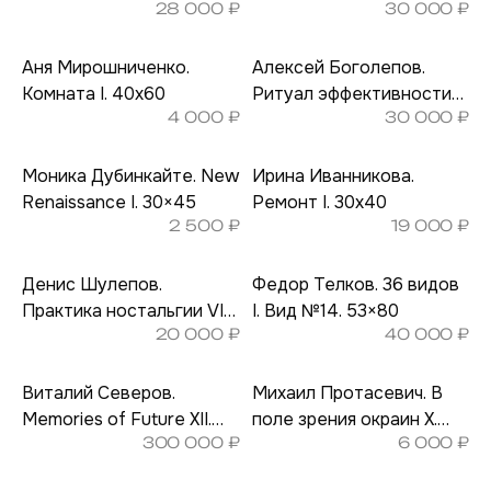
28 000
₽
30 000
₽
32×40
God knows what I. 40х50
Аня Мирошниченко.
Алексей Боголепов.
Комната I. 40х60
Ритуал эффективности
4 000
₽
30 000
₽
V. 30х40
Моника Дубинкайте. New
Ирина Иванникова.
Renaissance I. 30×45
Ремонт I. 30х40
2 500
₽
19 000
₽
Денис Шулепов.
Федор Телков. 36 видов
Практика ностальгии VIII.
I. Вид №14. 53×80
20 000
₽
40 000
₽
22,5×30
Виталий Северов.
Михаил Протасевич. В
Memories of Future XII.
поле зрения окраин X.
300 000
₽
6 000
₽
60×100
30х40