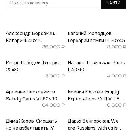
НАЙТИ
Александр Веревкин.
Евгений Молодцов.
Колари II. 40х50
Гербарий земли III. 30х45
36 000
₽
3 000
₽
Игорь Лебедев. В парке,
Наташа Лозинская. В лес
20х30
I. 40×60
3 000
₽
4 000
₽
Арсений Несходимов.
Ксения Юркова. Empty
Safety Cards VI. 60×90
Expectations Vol.1 V, LE.
64 000
₽
6 800
₽
20×30
Дима Жаров. Смешать,
Дарья Венгерская. We
но не взбалтывать IV.
are Russians, with us is