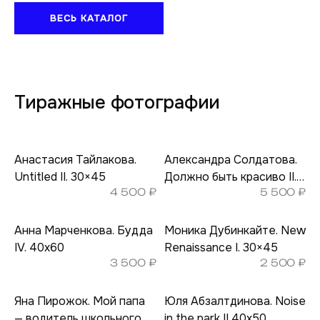
ВЕСЬ КАТАЛОГ
Тиражные фотографии
Анастасия Тайлакова.
Александра Солдатова.
Untitled II. 30×45
Должно быть красиво II.
4 500
₽
5 500
₽
40х50
Анна Марченкова. Будда
Моника Дубинкайте. New
IV. 40х60
Renaissance I. 30×45
3 500
₽
2 500
₽
Яна Пирожок. Мой папа
Юля Абзалтдинова. Noise
— водитель школьного
in the park II 40х50