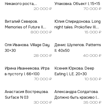
Никакого роста,
Упаковка. Объект I, 15×15
20 000
₽
70 000
₽
Бактерия III. 50х70
Виталий Северов.
Юлия Спиридонова. Long
Memories of Future II.
night tales. Prokofiev III.
800 000
₽
15 000
₽
98×150
21,5х28
Оля Иванова. Village Day.
Денис Шулепов. Patterns
30×30
II. 40х50
28 000
₽
40 000
₽
Ирина Иванникова. Игра
Ксения Юркова. Deep
в пустоту I. 66×100
Eating I, LE. 20×30
70 000
₽
10 500
₽
Анастасия Вострецова.
Александра Солдатова.
Surface N 03
Должно быть красиво IV.
30 000
₽
35 000
₽
40х50