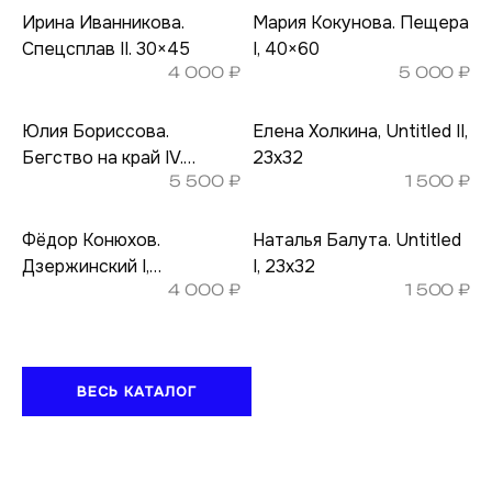
Ирина Иванникова.
Мария Кокунова. Пещера
Спецсплав II. 30×45
I, 40×60
4 000
₽
5 000
₽
Юлия Бориссова.
Елена Холкина, Untitled II,
Бегство на край IV.
23х32
5 500
₽
1 500
₽
50×70
Фёдор Конюхов.
Наталья Балута. Untitled
Дзержинский I,
I, 23х32
4 000
₽
1 500
₽
Московская область,
2020. 40х50
ВЕСЬ КАТАЛОГ