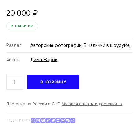
20 000
₽
В НАЛИЧИИ
Раздел
Авторские фотографии
,
В наличии в шоуруме
Автор
Дима Жаров
Количество
В КОРЗИНУ
товара
Дима
Жаров.
Смешать,
Доставка по России и СНГ.
Условия оплаты и доставки →
но
не
WhatsApp
Gmail
Pinterest
Copy Link
Telegram
Print
VK
WeChat
Отправить
ПОДЕЛИТЬСЯ
взбалтывать
V.
30x40