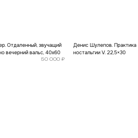
р. Отдаленный, звучащий
Денис Шулепов. Практика
но вечерний вальс, 40х60
ностальгии V. 22,5×30
50 000
₽