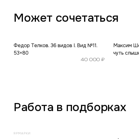
Может сочетаться
Федор Телков. 36 видов I. Вид №11.
Максим Ше
53×80
чуть слыш
40 000
₽
Работа в подборках
ЯРМАРКИ