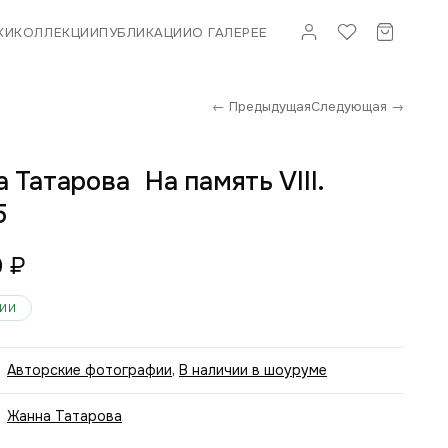
КИ
КОЛЛЕКЦИИ
ПУБЛИКАЦИИ
О ГАЛЕРЕЕ
← Предыдущая
Следующая →
 Татарова На память VIII.
5
0
₽
ЧИИ
Авторские фотографии
,
В наличии в шоуруме
Жанна Татарова