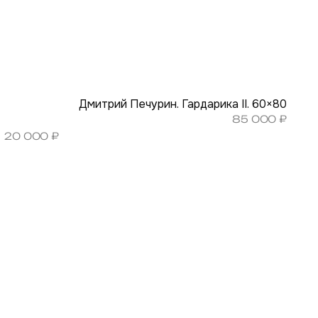
Дмитрий Печурин. Гардарика II. 60×80
85 000
₽
20 000
₽