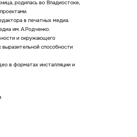
ница, родилась во Владиостоке,
проектами.
едактора в печатных медиа.
диа им. А.Родченко.
вности и окружающего
 к выразительной способности
ео в форматах инсталляции и
м