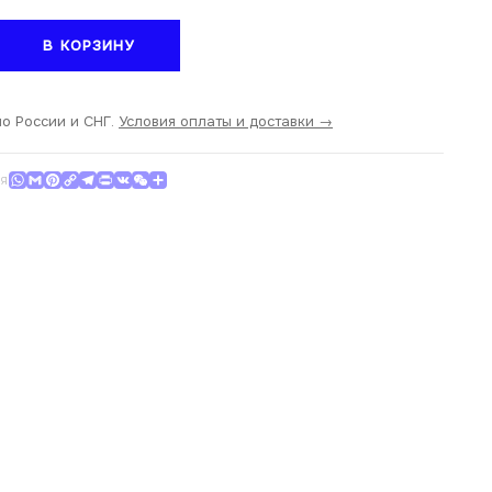
тво
В КОРЗИНУ
ва
по России и СНГ.
Условия оплаты и доставки →
WhatsApp
Gmail
Pinterest
Copy Link
Telegram
Print
VK
WeChat
Отправить
СЯ