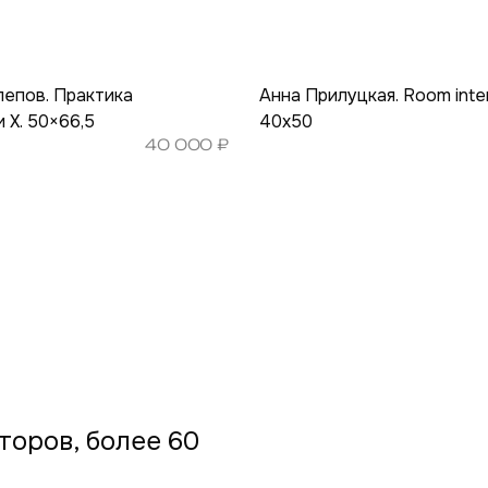
епов. Практика
Анна Прилуцкая. Room interi
 X. 50×66,5
40х50
40 000
₽
торов, более 60