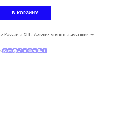
тво
В КОРЗИНУ
s
по России и СНГ.
Условия оплаты и доставки →
WhatsApp
Gmail
Pinterest
Copy Link
Telegram
Print
VK
WeChat
Отправить
СЯ