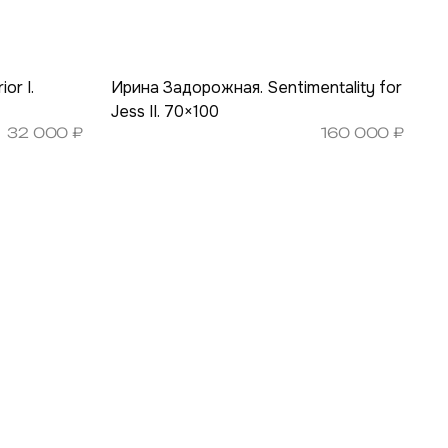
or I.
Ирина Задорожная. Sentimentality for
Jess II. 70×100
32 000
₽
160 000
₽