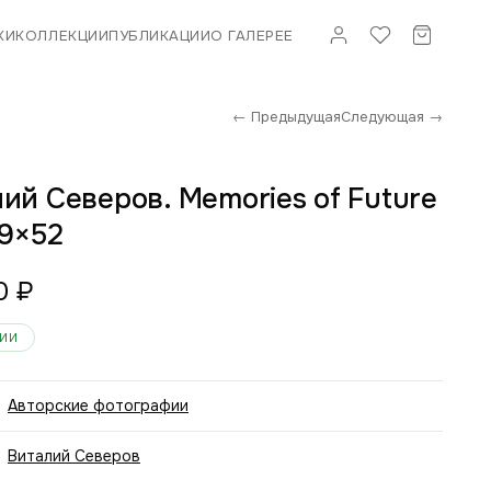
КИ
КОЛЛЕКЦИИ
ПУБЛИКАЦИИ
О ГАЛЕРЕЕ
← Предыдущая
Следующая →
ий Северов. Memories of Future
39×52
0
₽
ЧИИ
Авторские фотографии
Виталий Северов