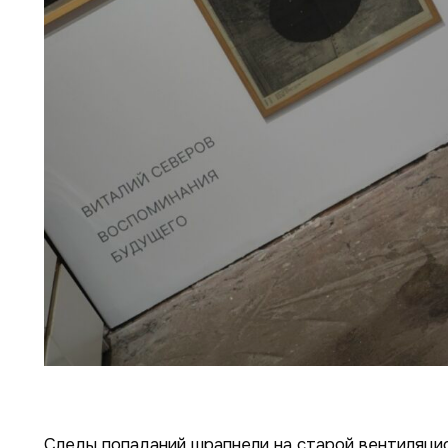
Следы попаданий шрапнели на старой вентиляцио