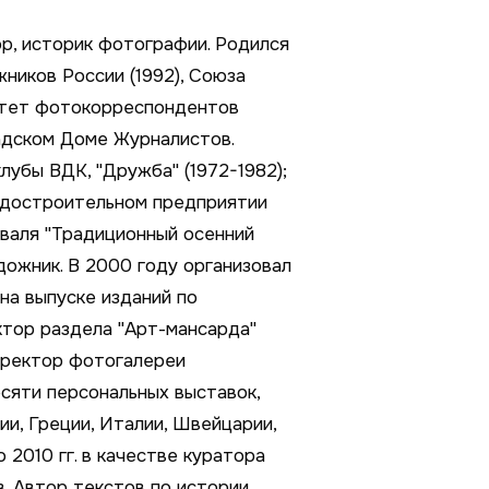
ор, историк фотографии. Родился
ников России (1992), Союза
льтет фотокорреспондентов
адском Доме Журналистов.
убы ВДК, "Дружба" (1972-1982);
судостроительном предприятии
иваля "Традиционный осенний
дожник. В 2000 году организовал
на выпуске изданий по
ктор раздела "Арт-мансарда"
директор фотогалереи
есяти персональных выставок,
ии, Греции, Италии, Швейцарии,
 2010 гг. в качестве куратора
. Автор текстов по истории