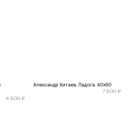
л
Александр Китаев. Ладога. 40х60
7 500
₽
4 500
₽