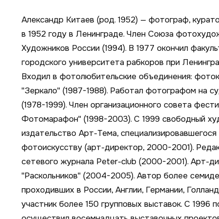
Александр Китаев (род. 1952) — фотограф, курат
в 1952 году в Ленинграде. Член Союза фотохудож
Художников России (1994). В 1977 окончил факу
городского университета рабкоров при Ленингр
Входил в фотолюбительские объединения: фотокл
"Зеркало" (1987-1988). Работал фотографом на 
(1978-1999). Член организационного совета фест
Фотомарафон" (1998-2003). С 1999 свободный ху
издательство Арт-Тема, специализировавшегося 
фотоискусству (арт-директор, 2000-2001). Реда
сетевого журнала Peter-club (2000-2001). Арт-
"Раскольников" (2004-2005). Автор более семид
проходивших в России, Англии, Германии, Голланд
участник более 150 групповых выставок. С 1996 по
осуществил восемнадцать выставочных проектов