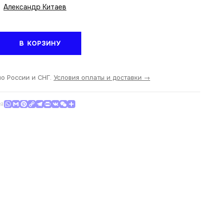
Александр Китаев
тво
В КОРЗИНУ
др
по России и СНГ.
Условия оплаты и доставки →
WhatsApp
Gmail
Pinterest
Copy Link
Telegram
Print
VK
WeChat
Отправить
СЯ