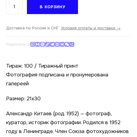
Количество
В КОРЗИНУ
товара
Александр
Китаев.
Обводный
Доставка по России и СНГ.
Условия оплаты и доставки →
канал,
21х30
WhatsApp
Gmail
Pinterest
Copy Link
Telegram
Print
VK
WeChat
Отправить
ПОДЕЛИТЬСЯ
Тираж: 100 / Тиражный принт
Фотография подписана и пронумерована
галереей
Размер: 21х30
Александр Китаев (род. 1952) — фотограф,
куратор, историк фотографии. Родился в 1952
году в Ленинграде. Член Союза фотохудожников