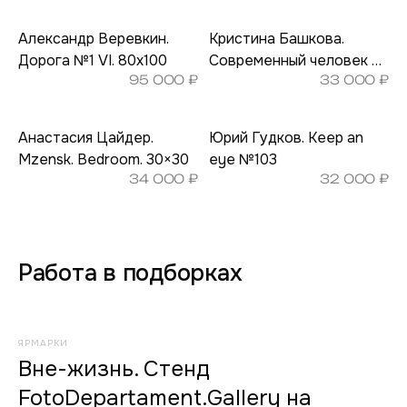
Александр Веревкин.
Кристина Башкова.
Дорога №1 VI. 80х100
Современный человек в
95 000
₽
33 000
₽
поисках огня IV. 30×45
Анастасия Цайдер.
Юрий Гудков. Keep an
Mzensk. Bedroom. 30×30
eye №103
34 000
₽
32 000
₽
Работа в подборках
ЯРМАРКИ
Вне-жизнь. Стенд
FotoDepartament.Gallery на