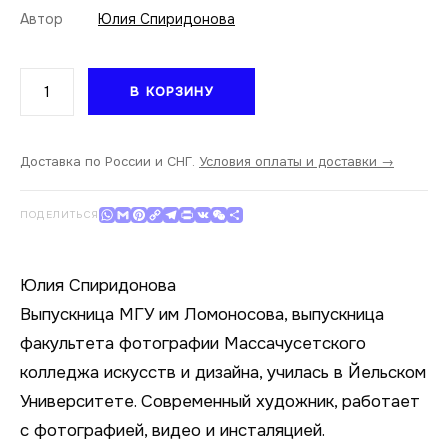
Автор
Юлия Спиридонова
Количество
В КОРЗИНУ
товара
Юлия
Спиридонова.
Long
Доставка по России и СНГ.
Условия оплаты и доставки →
night
tales.
WhatsApp
Gmail
Pinterest
Copy Link
Telegram
Print
VK
WeChat
Отправить
ПОДЕЛИТЬСЯ
Prokofiev
II.
21,5х28
Юлия Спиридонова
Выпускница МГУ им Ломоносова, выпускница
факультета фотографии Массачусетского
колледжа искусств и дизайна, училась в Йельском
Университете. Современный художник, работает
с фотографией, видео и инсталяцией.