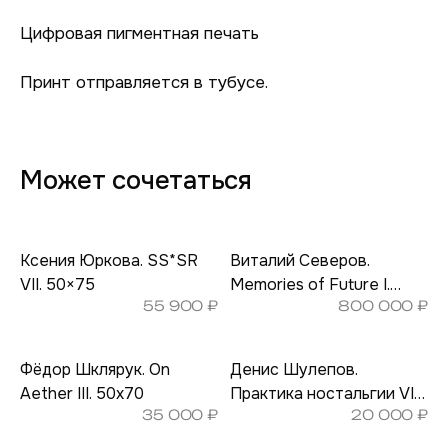
Цифровая пигментная печать
Принт отправляется в тубусе.
Может сочетаться
Ксения Юркова. SS*SR
Виталий Северов.
VII. 50×75
Memories of Future I.
55 900
₽
800 000
₽
93×140
Фёдор Шклярук. On
Денис Шулепов.
Aether III. 50х70
Практика ностальгии VIII.
35 000
₽
20 000
₽
22,5×30