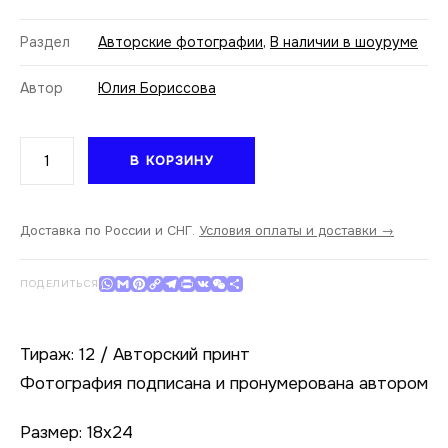
Раздел
Авторские фотографии
,
В наличии в шоуруме
Автор
Юлия Бориссова
Количество
В КОРЗИНУ
товара
Юлия
Бориссова.
Running
Доставка по России и СНГ.
Условия оплаты и доставки →
to
the
WhatsApp
Gmail
Pinterest
Copy Link
Telegram
Print
VK
WeChat
Отправить
ПОДЕЛИТЬСЯ
Edge
XII.
18x24
Тираж: 12 / Авторский принт
Фотография подписана и пронумерована автором
Размер: 18х24