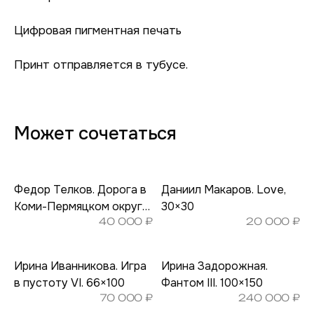
Цифровая пигментная печать
Принт отправляется в тубусе.
Может сочетаться
Федор Телков. Дорога в
Даниил Макаров. Love,
Коми-Пермяцком округе.
30×30
40 000
₽
20 000
₽
53×80
Ирина Иванникова. Игра
Ирина Задорожная.
в пустоту VI. 66×100
Фантом III. 100×150
70 000
₽
240 000
₽