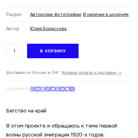
Раздел
Авторские фотографии
,
В наличии в шоуруме
Автор
Юлия Бориссова
Количество
В КОРЗИНУ
товара
Юлия
Борисcова.
Running
Доставка по России и СНГ.
Условия оплаты и доставки →
to
the
WhatsApp
Gmail
Pinterest
Copy Link
Telegram
Print
VK
WeChat
Отправить
ПОДЕЛИТЬСЯ
Edge.
Untitled
XI.
Бегство на край
18x24
В этом проекте я обращаюсь к теме первой
волны русской эмиграции 1920-х годов.