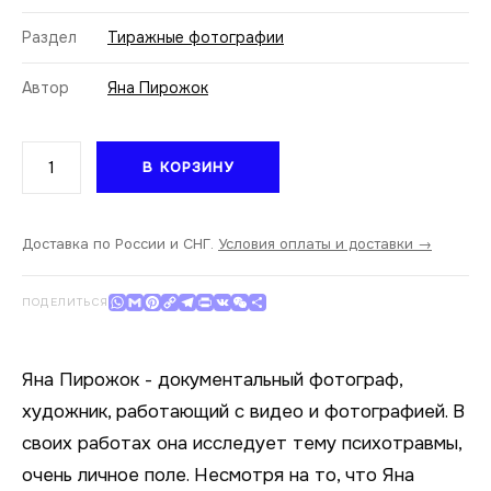
Раздел
Тиражные фотографии
Автор
Яна Пирожок
Количество
В КОРЗИНУ
товара
Яна
Пирожок.
Кукловод
Доставка по России и СНГ.
Условия оплаты и доставки →
I,
30x45
WhatsApp
Gmail
Pinterest
Copy Link
Telegram
Print
VK
WeChat
Отправить
ПОДЕЛИТЬСЯ
Яна Пирожок - документальный фотограф,
художник, работающий с видео и фотографией. В
своих работах она исследует тему психотравмы,
очень личное поле. Несмотря на то, что Яна