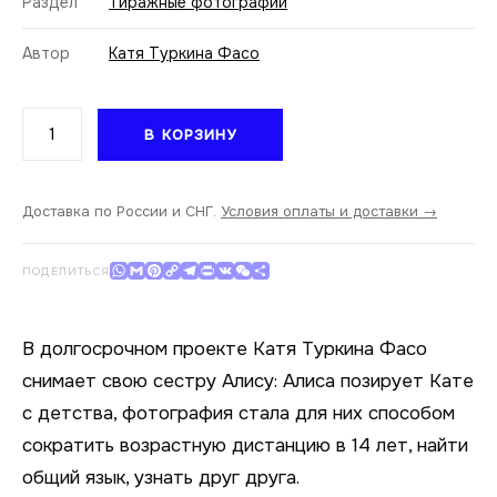
Раздел
Тиражные фотографии
Автор
Катя Туркина Фасо
Количество
В КОРЗИНУ
товара
Катя
Туркина
Фасо.
Доставка по России и СНГ.
Условия оплаты и доставки →
Sleeping
Alice
WhatsApp
Gmail
Pinterest
Copy Link
Telegram
Print
VK
WeChat
Отправить
ПОДЕЛИТЬСЯ
IV.
40x60
В долгосрочном проекте Катя Туркина Фасо
снимает свою сестру Алису: Алиса позирует Кате
с детства, фотография стала для них способом
сократить возрастную дистанцию в 14 лет, найти
общий язык, узнать друг друга.