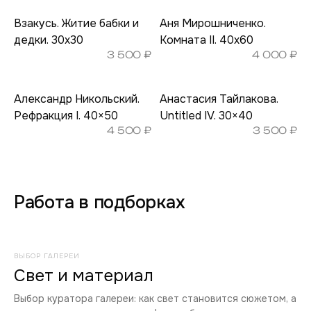
Взакусь. Житие бабки и
Аня Мирошниченко.
дедки. 30х30
Комната II. 40х60
3 500
₽
4 000
₽
Александр Никольский.
Анастасия Тайлакова.
Рефракция I. 40×50
Untitled IV. 30×40
4 500
₽
3 500
₽
Работа в подборках
ВЫБОР ГАЛЕРЕИ
Свет и материал
Выбор куратора галереи: как свет становится сюжетом, а