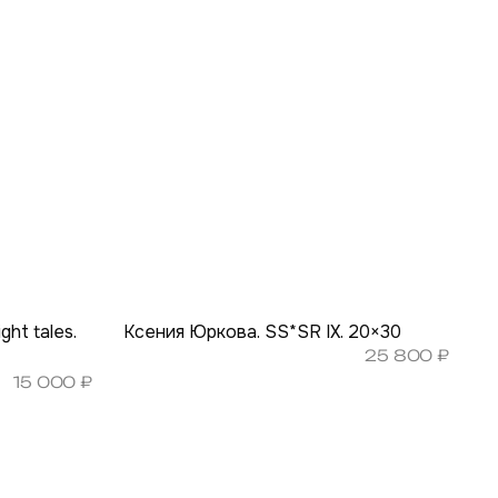
ht tales.
Ксения Юркова. SS*SR IX. 20×30
25 800
₽
15 000
₽