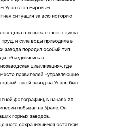
X-м Урал стал мировым
тная ситуация за всю историю
лезоделательные» полного цикла.
 пруд, и сила воды приводила в
ки завода породил особый тип
оды объединялись в
рнозаводская цивилизация», где
а вместо правителей –управляющие
ледний такой завод на Урале был
тной фотографии), в начале XX
мперии побывал на Урале. Он
ших горных заводов.
ященного сохранившимся остаткам