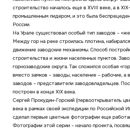
строительство началось еще в XVIII веке, а в XI
промышленным лидером, и это была беспрецеден
России.
На Урале существовал особый тип заводов – «же
Между гор на реке строилась плотина, набирался
движение заводские механизмы. Способ построй
строительства и жизни населенных пунктов. Зав
горнозаводские округа. Так сложился особая «го
вместо замков – заводы, население – рабочие, 
заводов – представители заводовладельцев. Пос
построен в конце XIX века.
Сергей Прокудин-Горский (первооткрыватель цве
века в рамках своей экспедиции по Российской И
сделал первые цветные фотографии еще работав
Фотографии этой серии – начало проекта, посв