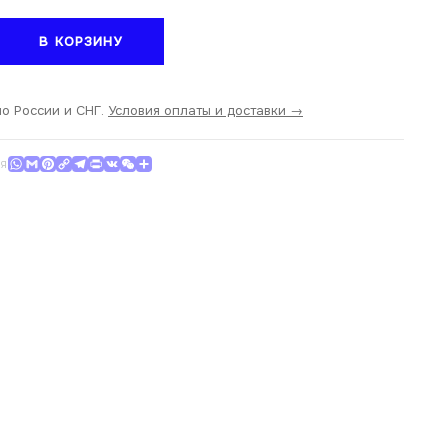
тво
В КОРЗИНУ
по России и СНГ.
Условия оплаты и доставки →
WhatsApp
Gmail
Pinterest
Copy Link
Telegram
Print
VK
WeChat
Отправить
СЯ