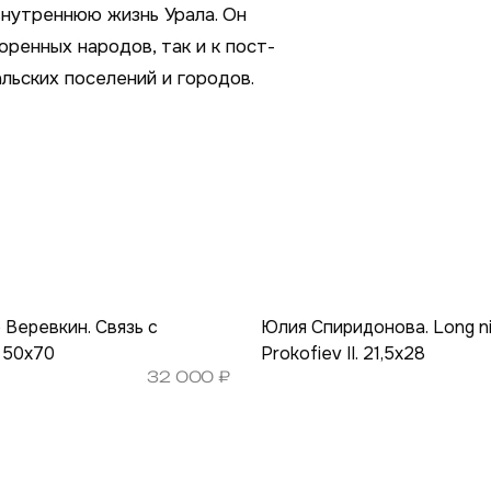
нутреннюю жизнь Урала. Он
ренных народов, так и к пост-
ьских поселений и городов.
 Веревкин. Связь с
Юлия Спиридонова. Long nig
. 50х70
Prokofiev II. 21,5х28
32 000
₽