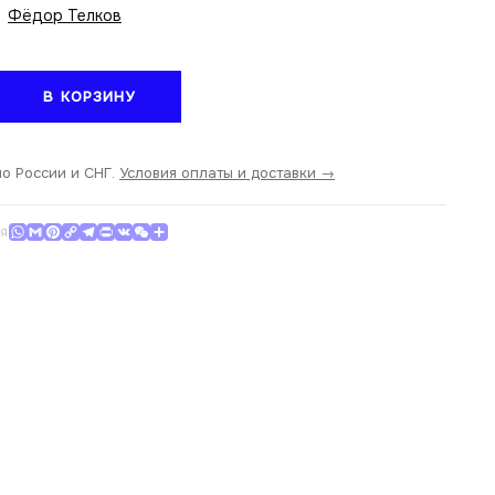
Фёдор Телков
тво
В КОРЗИНУ
по России и СНГ.
Условия оплаты и доставки →
WhatsApp
Gmail
Pinterest
Copy Link
Telegram
Print
VK
WeChat
Отправить
СЯ