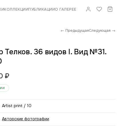
КИ
КОЛЛЕКЦИИ
ПУБЛИКАЦИИ
О ГАЛЕРЕЕ
← Предыдущая
Следующая →
 Телков. 36 видов I. Вид №31.
0
00
₽
ЧИИ
Artist print / 10
Авторские фотографии